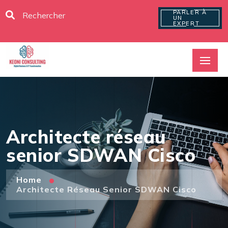
PARLER À
UN
EXPERT
Architecte réseau
senior SDWAN Cisco
Home
Architecte Réseau Senior SDWAN Cisco