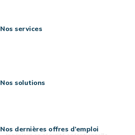
Suivez-nous
Nos services
Business digital
Excellence opérationnelle
Digital & technologies
Risques IT & cybersécurité
Carrières
Nos solutions
Assistance technique sur projet
Projet au forfait
Infogérance
Centre de services informatiques
Nos dernières offres d’emploi