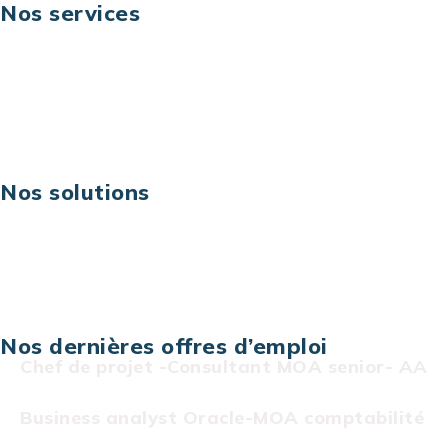
Nos services
Business digital
Excellence opérationnelle
Digital & technologies
Risques IT & cybersécurité
Carrières
Nos solutions
Assistance technique sur projet
Projet au forfait
Infogérance
Centre de services informatiques
Nos dernières offres d’emploi
Chef de projet -Consultant MOA senior- AA
Business analyst Oracle-MOA comptabilité