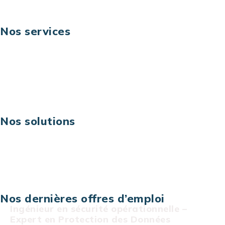
Nos services
Business digital
Excellence opérationnelle
Digital & technologies
Risques IT & cybersécurité
Carrières
Nos solutions
Assistance technique sur projet
Projet au forfait
Infogérance
Centre de services informatiques
Nos dernières offres d’emploi
Ingénieur en sécurité opérationnelle –
Expert en Protection des Données