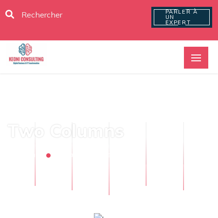
PARLER À
UN
EXPERT
Two Columns
Home
Two Columns